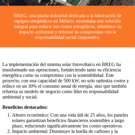
BREG, una planta industrial dedicada a la fabricación de
equipos ortopédicos en México, necesitaba una solución
integral para reducir sus costos energéticos, minimizar su
impacto ambiental y reforzar su compromiso con la
responsabilidad social corporativa.
La implementación del sistema solar fotovoltaico en BREG ha
transformado sus operaciones, fortaleciendo tanto su eficiencia
energética como su compromiso con la sostenibilidad. Este
proyecto, con una capacidad de 500 kW, no solo optimiza costos y
reduce en un 30% el consumo anual de energía, sino que también
refuerza su modelo de negocio como líder en responsabilidad
ambiental y social.
Beneficios destacados:
Ahorro económico: Con una vida útil de 25 años, los paneles
solares garantizan beneficios financieros sostenibles a largo
plazo, reduciendo significativamente los costos operativos.
Impacto ambiental: Disminuye la huella de carbono y la